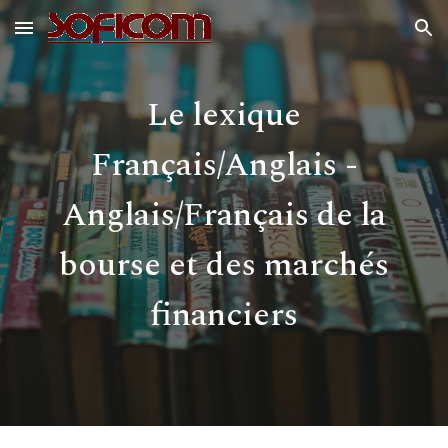
Skip to main content
Skip to navigation
L
e lexique
Français/Anglais -
Anglais/Français de la
bourse et des marchés
financiers